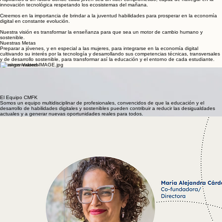
Nuestra Visión
Aspiramos a un futuro donde cada joven sea un líder comprometido, capaz de navegar en la
innovación tecnológica respetando los ecosistemas del mañana.
Creemos en la importancia de brindar a la juventud habilidades para prosperar en la economía
digital en constante evolución.
Nuestra visión es transformar la enseñanza para que sea un motor de cambio humano y
sostenible.
Nuestras Metas
Preparar a jóvenes, y en especial a las mujeres, para integrarse en la economía digital
cultivando su interés por la tecnología y desarrollando sus competencias técnicas, transversales
y de desarrollo sostenible, para transformar así la educación y el entorno de cada estudiante.
Nuestros Valores
Equidad y accesibilidad
Responsabilidad ambiental
Compromiso ciudadano
Creatividad y audacia
Autonomía y adaptación
El Equipo CMFK
Somos un equipo multidisciplinar de profesionales, convencidos de que la educación y el
desarrollo de habilidades digitales y sostenibles pueden contribuir a reducir las desigualdades
actuales y a generar nuevas oportunidades reales para todos.